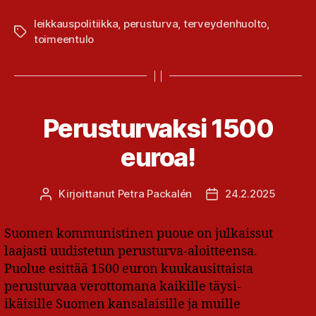
leikkauspolitiikka
,
perusturva
,
terveydenhuolto
,
Avainsanat
toimeentulo
Perusturvaksi 1500
euroa!
Kirjoittanut
Petra Packalén
24.2.2025
Kirjoittaja
Julkaisupäivämäärä
Suomen kommunistinen puoue on julkaissut
laajasti uudistetun perusturva-aloitteensa.
Puolue esittää 1500 euron kuukausittaista
perusturvaa verottomana kaikille täysi-
ikäisille Suomen kansalaisille ja muille