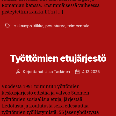
Romanian kanssa. Ensimmäisessä vaiheessa
pisteytettiin kaikki EU:n […]
leikkauspolitiikka
,
perusturva
,
toimeentulo
Avainsanat
Työttömien etujärjestö
Kirjoittanut
Liisa Taskinen
4.12.2025
Kirjoittaja
Julkaisupäivämäärä
Vuodesta 1991 toiminut Työttö­mien
keskusjärjestö edistää ja valvoo Suomen
työttömien sosiaalisia etuja, järjestää
tiedotusta ja koulutusta sekä edesauttaa
työttömien työllistymistä. 56 jäsenyhdistystä