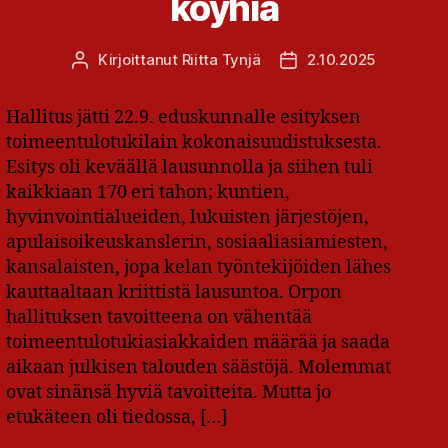
köyhiä
Kirjoittanut
Riitta Tynjä
2.10.2025
Kirjoittaja
Julkaisupäivämäärä
Hallitus jätti 22.9. eduskunnalle esityksen
toimeentulotukilain kokonaisuudistuksesta.
Esitys oli keväällä lausunnolla ja siihen tuli
kaikkiaan 170 eri tahon; kuntien,
hyvinvointialueiden, lukuisten järjestöjen,
apulaisoikeuskanslerin, sosiaaliasiamiesten,
kansalaisten, jopa kelan työntekijöiden lähes
kauttaaltaan kriittistä lausuntoa. Orpon
hallituksen tavoitteena on vähentää
toimeentulotukiasiakkaiden määrää ja saada
aikaan julkisen talouden säästöjä. Molemmat
ovat sinänsä hyviä tavoitteita. Mutta jo
etukäteen oli tiedossa, […]