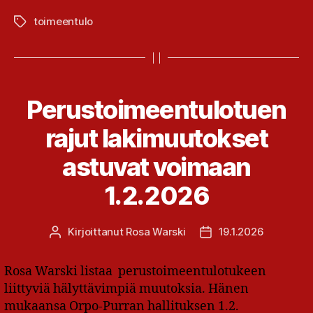
toimeentulo
Avainsanat
Perustoimeentulotuen
rajut lakimuutokset
astuvat voimaan
1.2.2026
Kirjoittanut
Rosa Warski
19.1.2026
Kirjoittaja
Julkaisupäivämäärä
Rosa Warski listaa perustoimeentulotukeen
liittyviä hälyttävimpiä muutoksia. Hänen
mukaansa Orpo-Purran hallituksen 1.2.