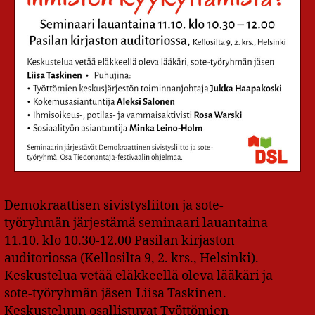
Demokraattisen sivistysliiton ja sote-
työryhmän järjestämä seminaari lauantaina
11.10. klo 10.30-12.00 Pasilan kirjaston
auditoriossa (Kellosilta 9, 2. krs., Helsinki).
Keskustelua vetää eläkkeellä oleva lääkäri ja
sote-työryhmän jäsen Liisa Taskinen.
Keskusteluun osallistuvat Työttömien