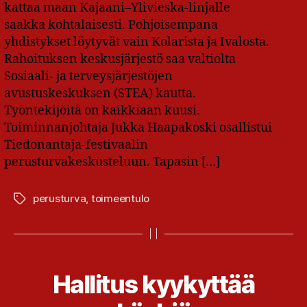
kattaa maan Kajaani–Ylivieska-linjalle
saakka kohtalaisesti. Pohjoisempana
yhdistykset löytyvät vain Kolarista ja Ivalosta.
Rahoituksen keskusjärjestö saa valtiolta
Sosiaali- ja terveysjärjestöjen
avustuskeskuksen (STEA) kautta.
Työntekijöitä on kaikkiaan kuusi.
Toiminnanjohtaja Jukka Haapakoski osallistui
Tiedonantaja-festivaalin
perusturvakeskusteluun. Tapasin […]
perusturva
,
toimeentulo
Avainsanat
Hallitus kyykyttää