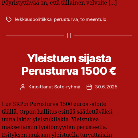
Pöyristyttävää on, että tällainen velvoite […]
leikkauspolitiikka
,
perusturva
,
toimeentulo
Avainsanat
Yleistuen sijasta
Perusturva 1500 €
Kirjoittanut
Sote-ryhmä
30.6.2025
Kirjoittaja
Julkaisupäivämäärä
Lue SKP:n Perusturva 1500 euroa -aloite
täällä. Orpon hallitus esittää säädettäväksi
uutta lakia: yleistukilakia. Yleistukea
maksettaisiin työttömyyden perusteella.
Esityksen mukaan yleistuella turvattaisiin