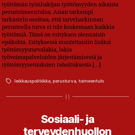
työttömän työnhakijan työttömyyden aikaista
perustoimeentuloa. Asian tarkempi
tarkastelu osoittaa, että tarveharkinnan
perusteella turva ei tule koskemaan kaikkia
työttömiä. Tämä on esityksen olennaisin
epäkohta. Esityksessä muutettaisiin lisäksi
työttömyysturvalakia, lakia
työvoimapalveluiden järjestämisestä ja
työttömyysetuuksien rahoituksesta […]
leikkauspolitiikka
,
perusturva
,
toimeentulo
Avainsanat
Sosiaali- ja
terveydenhuollon