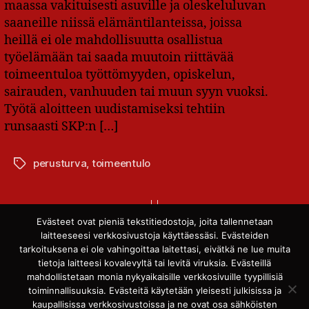
maassa vakituisesti asuville ja oleskeluluvan
saaneille niissä elämäntilanteissa, joissa
heillä ei ole mahdollisuutta osallistua
työelämään tai saada muutoin riittävää
toimeentuloa työttömyyden, opiskelun,
sairauden, vanhuuden tai muun syyn vuoksi.
Työtä aloitteen uudistamiseksi tehtiin
runsaasti SKP:n […]
perusturva
,
toimeentulo
Avainsanat
Evästeet ovat pieniä tekstitiedostoja, joita tallennetaan
Artikkelien
laitteeseesi verkkosivustoja käyttäessäsi. Evästeiden
1
2
Vanhemmat
→
tarkoituksena ei ole vahingoittaa laitettasi, eivätkä ne lue muita
sivutus
tietoja laitteesi kovalevyltä tai levitä viruksia. Evästeillä
mahdollistetaan monia nykyaikaisille verkkosivuille tyypillisiä
toiminnallisuuksia. Evästeitä käytetään yleisesti julkisissa ja
kaupallisissa verkkosivustoissa ja ne ovat osa sähköisten