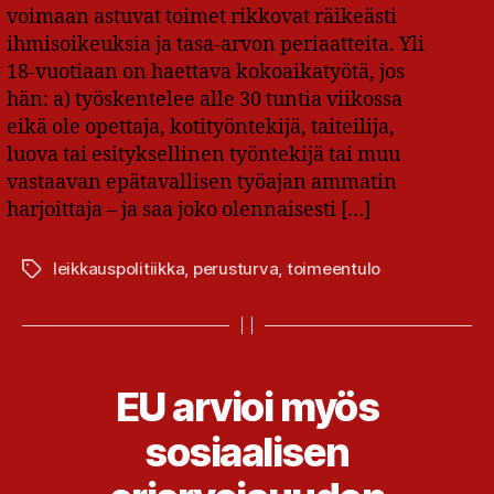
voimaan astuvat toimet rikkovat räikeästi
ihmisoikeuksia ja tasa-arvon periaatteita. Yli
18-vuotiaan on haettava kokoaikatyötä, jos
hän: a) työskentelee alle 30 tuntia viikossa
eikä ole opettaja, kotityöntekijä, taiteilija,
luova tai esityksellinen työntekijä tai muu
vastaavan epätavallisen työajan ammatin
harjoittaja – ja saa joko olennaisesti […]
leikkauspolitiikka
,
perusturva
,
toimeentulo
Avainsanat
EU arvioi myös
sosiaalisen