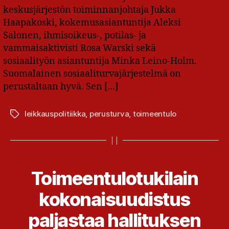
keskusjärjestön toiminnanjohtaja Jukka
Haapakoski, kokemusasiantuntija Aleksi
Salonen, ihmisoikeus-, potilas- ja
vammaisaktivisti Rosa Warski sekä
sosiaalityön asiantuntija Minka Leino-Holm.
Suomalainen sosiaaliturvajärjestelmä on
perustaltaan hyvä. Sen […]
leikkauspolitiikka
,
perusturva
,
toimeentulo
Avainsanat
Toimeentulotukilain
kokonaisuudistus
paljastaa hallituksen