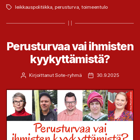
leikkauspolitiikka
,
perusturva
,
toimeentulo
Avainsanat
Perusturvaa vai ihmisten
kyykyttämistä?
Kirjoittanut
Sote-ryhmä
30.9.2025
Kirjoittaja
Julkaisupäivämäärä