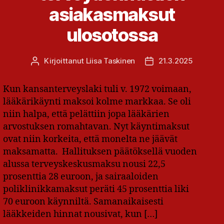
asiakasmaksut
ulosotossa
Kirjoittanut
Liisa Taskinen
21.3.2025
Kirjoittaja
Julkaisupäivämäärä
Kun kansanterveyslaki tuli v. 1972 voimaan,
lääkärikäynti maksoi kolme markkaa. Se oli
niin halpa, että pelättiin jopa lääkärien
arvostuksen romahtavan. Nyt käyntimaksut
ovat niin korkeita, että monelta ne jäävät
maksamatta. Hallituksen päätöksellä vuoden
alussa terveyskeskusmaksu nousi 22,5
prosenttia 28 euroon, ja sairaaloiden
poliklinikkamaksut peräti 45 prosenttia liki
70 euroon käynniltä. Samanaikaisesti
lääkkeiden hinnat nousivat, kun […]