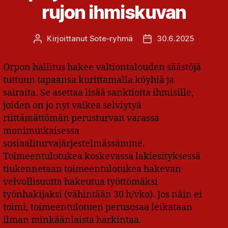
rujon ihmiskuvan
Kirjoittanut
Sote-ryhmä
30.6.2025
Kirjoittaja
Julkaisupäivämäärä
Orpon hallitus hakee valtiontalouden säästöjä
tuttuun tapaansa kurittamalla köyhiä ja
sairaita. Se asettaa lisää sanktioita ihmisille,
joiden on jo nyt vaikea selviytyä
riittämättömän perusturvan varassa
monimutkaisessa
sosiaaliturvajärjestelmässämme.
Toimeentulotukea koskevassa lakiesityksessä
tiukennetaan toimeentulotukea hakevan
velvollisuutta hakeutua työttömäksi
työnhakijaksi (vähintään 30 h/vko). Jos näin ei
toimi, toimeentulotuen perusosaa leikataan
ilman minkäänlaista harkintaa.