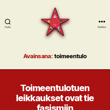
Haku
Valikko
SKP:n
sote-
ryhmä
Avainsana:
toimeentulo
Toimeentulotuen
leikkaukset ovat tie
fasismiin