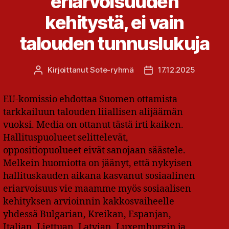
eriarvoisuuden
kehitystä, ei vain
talouden tunnuslukuja
Kirjoittanut
Sote-ryhmä
17.12.2025
Kirjoittaja
Julkaisupäivämäärä
EU-komissio ehdottaa Suomen ottamista
tarkkailuun talouden liiallisen alijäämän
vuoksi. Media on ottanut tästä irti kaiken.
Hallituspuolueet selittelevät,
oppositiopuolueet eivät sanojaan säästele.
Melkein huomiotta on jäänyt, että nykyisen
hallituskauden aikana kasvanut sosiaalinen
eriarvoisuus vie maamme myös sosiaalisen
kehityksen arvioinnin kakkosvaiheelle
yhdessä Bulgarian, Kreikan, Espanjan,
Italian, Liettuan, Latvian, Luxemburgin ja