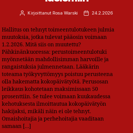
Kirjoittanut
Rosa Warski
24.2.2026
Kirjoittaja
Julkaisupäivämäärä
Hallitus on tehnyt toimeentulotukeen julmia
muutoksia, jotka tulevat pääosin voimaan
1.2.2026. Mitä siis on muutettu?
Pähkinänkuoressa: perustoimeentulotuki
myönnetään mahdollisimman harvoille ja
rangaistuksia julmennetaan. Lääkärin
toteama työkyvyttömyys poistuu perusteena
olla hakematta kokopäivätyötä. Perusosan
leikkaus kohotetaan maksimissaan 50
prosenttiin. Se tulee voimaan kuukaudessa
kehotuksesta ilmoittautua kokopäivätyön
hakijaksi, mikäli näin ei ole tehnyt.
Omaishoitajia ja perhehoitajia vaaditaan
samaan […]