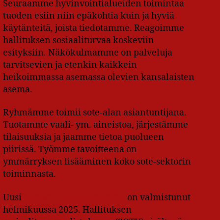
Seuraamme hyvinvointialueiden toimintaa
tuoden esiin niin epäkohtia kuin ja hyviä
käytänteitä, joista tiedotamme. Reagoimme
hallituksen sosiaaliturvaa koskeviin
esityksiin. Näkökulmamme on palveluja
tarvitsevien ja etenkin kaikkein
heikoimmassa asemassa olevien kansalaisten
asema.
Ryhmämme toimii sote-alan asiantuntijana.
Tuotamme vaali- ym. aineistoa, järjestämme
tilaisuuksia ja jaamme tietoa puolueen
piirissä. Työmme tavoitteena on
ymmärryksen lisääminen koko sote-sektorin
toiminnasta.
Uusi
perusturva-aloitteemme
on valmistunut
helmikuussa 2025. Hallituksen