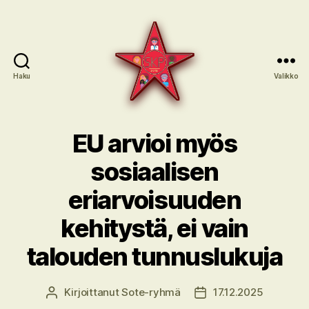
Haku
Valikko
SKP:n
sote-
EU arvioi myös
ryhmä
sosiaalisen
eriarvoisuuden
kehitystä, ei vain
talouden tunnuslukuja
Kirjoittanut
Sote-ryhmä
17.12.2025
Kirjoittaja
Julkaisupäivämäärä