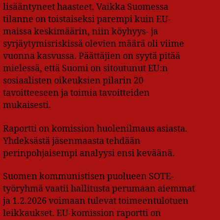
lisääntyneet haasteet. Vaikka Suomessa
tilanne on toistaiseksi parempi kuin EU-
maissa keskimäärin, niin köyhyys- ja
syrjäytymisriskissä olevien määrä oli viime
vuonna kasvussa. Päättäjien on syytä pitää
mielessä, että Suomi on sitoutunut EU:n
sosiaalisten oikeuksien pilarin 20
tavoitteeseen ja toimia tavoitteiden
mukaisesti.
Raportti on komission huolenilmaus asiasta.
Yhdeksästä jäsenmaasta tehdään
perinpohjaisempi analyysi ensi keväänä.
Suomen kommunistisen puolueen SOTE-
työryhmä vaatii hallitusta perumaan aiemmat
ja 1.2.2026 voimaan tulevat toimeentulotuen
leikkaukset. EU-komission raportti on