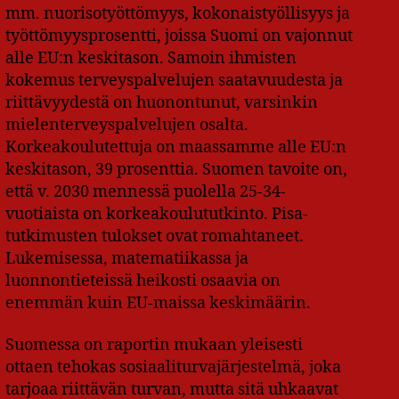
mm. nuorisotyöttömyys, kokonaistyöllisyys ja
työttömyysprosentti, joissa Suomi on vajonnut
alle EU:n keskitason. Samoin ihmisten
kokemus terveyspalvelujen saatavuudesta ja
riittävyydestä on huonontunut, varsinkin
mielenterveyspalvelujen osalta.
Korkeakoulutettuja on maassamme alle EU:n
keskitason, 39 prosenttia. Suomen tavoite on,
että v. 2030 mennessä puolella 25-34-
vuotiaista on korkeakoulututkinto. Pisa-
tutkimusten tulokset ovat romahtaneet.
Lukemisessa, matematiikassa ja
luonnontieteissä heikosti osaavia on
enemmän kuin EU-maissa keskimäärin.
Suomessa on raportin mukaan yleisesti
ottaen tehokas sosiaaliturvajärjestelmä, joka
tarjoaa riittävän turvan, mutta sitä uhkaavat