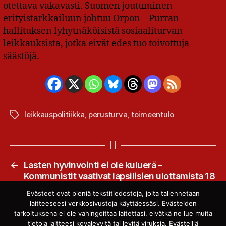
otettava vakavasti. Suomen joutuminen
erityistarkkailuun johtuu Orpon – Purran
hallituksen lyhytnäköisistä sosiaaliturvan
leikkauksista, jotka eivät edes tuo toivottuja
säästöjä.
leikkauspolitiikka
,
perusturva
,
toimeentulo
Avainsanat
←
Lasten hyvinvointi ei ole kuluerä –
Kommunistit vaativat lapsilisien ulottamista 18
ikävuoteen asti
Evästeet ovat pieniä tekstitiedostoja, joita tallennetaan
→
Kansalaisaloite päihdehoidon uudistamiseksi
laitteeseesi verkkosivustoja käyttäessäsi. Evästeiden
etenee jatkokäsittelyyn
tarkoituksena ei ole vahingoittaa laitettasi, eivätkä ne lue muita
tietoja laitteesi kovalevyltä tai levitä viruksia. Evästeillä