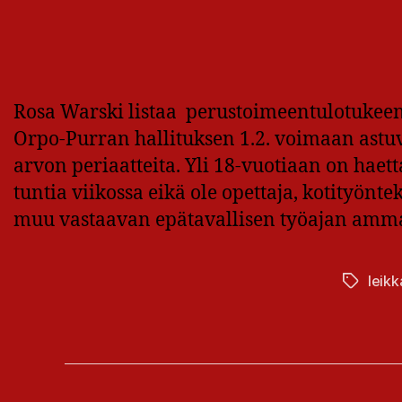
Rosa Warski listaa perustoimeentulotukee
Orpo-Purran hallituksen 1.2. voimaan astuva
arvon periaatteita. Yli 18-vuotiaan on haett
tuntia viikossa eikä ole opettaja, kotityönteki
muu vastaavan epätavallisen työajan ammatin
leikk
Avainsan