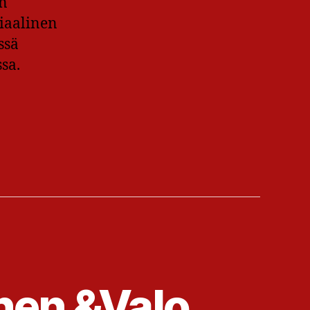
an
siaalinen
ssä
sa.
nen &Valo