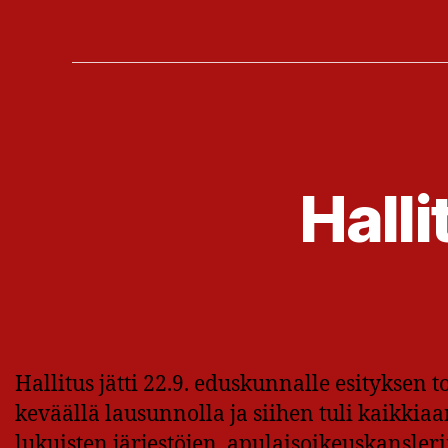
Hall
Hallitus jätti 22.9. eduskunnalle esityksen 
keväällä lausunnolla ja siihen tuli kaikkia
lukuisten järjestöjen, apulaisoikeuskansleri