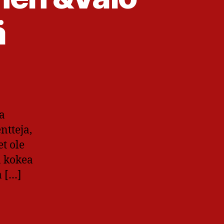
ä
a
ntteja,
et ole
a kokea
a […]