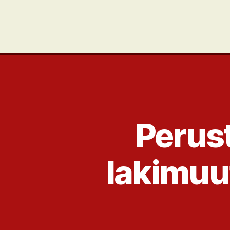
Perus
lakimuu