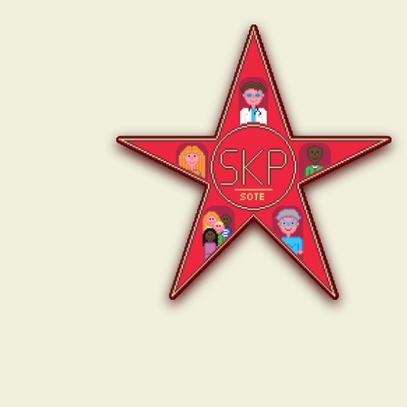
SKP:n
sote-
ryhmä