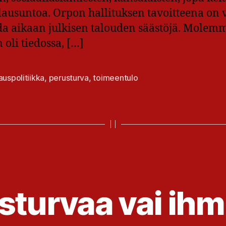
ä lausuntoa. Orpon hallituksen tavoitteena on
a aikaan julkisen talouden säästöjä. Molemm
 oli tiedossa, […]
auspolitiikka
,
perusturva
,
toimeentulo
at
sturvaa vai ihm