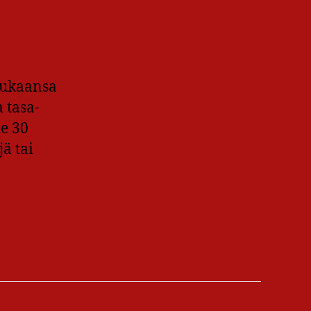
mukaansa
 tasa-
le 30
jä tai