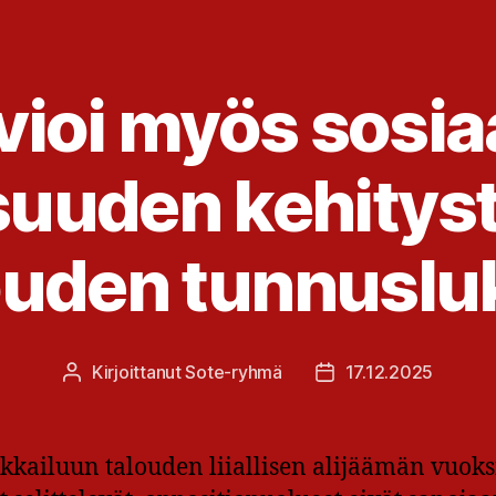
vioi myös sosia
suuden kehitystä
ouden tunnuslu
Kirjoittanut
Sote-ryhmä
17.12.2025
Kirjoittaja
Julkaisupäivämäärä
kkailuun talouden liiallisen alijäämän vuoks