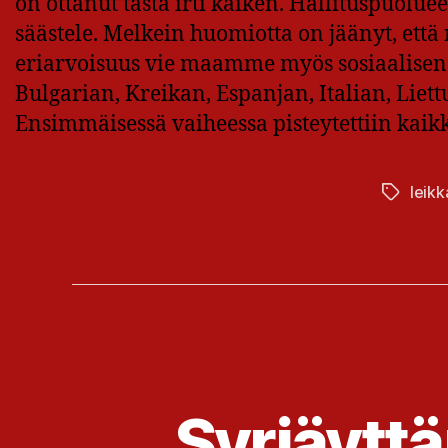
on ottanut tästä irti kaiken. Hallituspuoluee
säästele. Melkein huomiotta on jäänyt, ett
eriarvoisuus vie maamme myös sosiaalisen 
Bulgarian, Kreikan, Espanjan, Italian, Lie
Ensimmäisessä vaiheessa pisteytettiin kaik
leikk
Avainsan
Syrjäytt