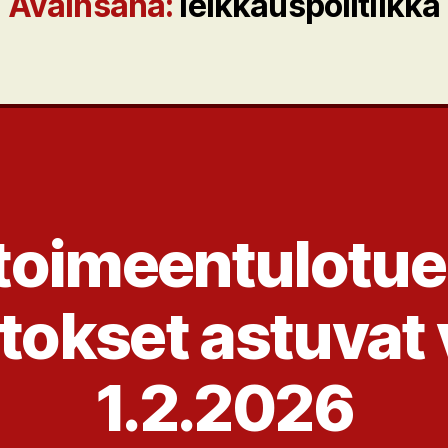
Avainsana:
leikkauspolitiikka
toimeentulotuen
tokset astuvat
1.2.2026