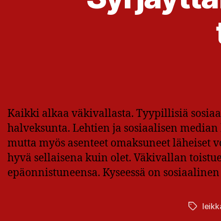
Kaikki alkaa väkivallasta. Tyypillisiä sosi
halveksunta. Lehtien ja sosiaalisen media
mutta myös asenteet omaksuneet läheiset voiv
hyvä sellaisena kuin olet. Väkivallan toistu
epäonnistuneensa. Kyseessä on sosiaalinen 
leikk
Avainsan