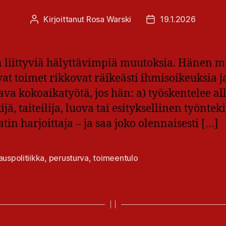
Kirjoittanut
Rosa Warski
19.1.2026
Kirjoittaja
Julkaisupäivämäärä
n liittyviä hälyttävimpiä muutoksia. Hänen 
t toimet rikkovat räikeästi ihmisoikeuksia ja
ava kokoaikatyötä, jos hän: a) työskentelee al
jä, taiteilija, luova tai esityksellinen työnteki
 harjoittaja – ja saa joko olennaisesti […]
auspolitiikka
,
perusturva
,
toimeentulo
at