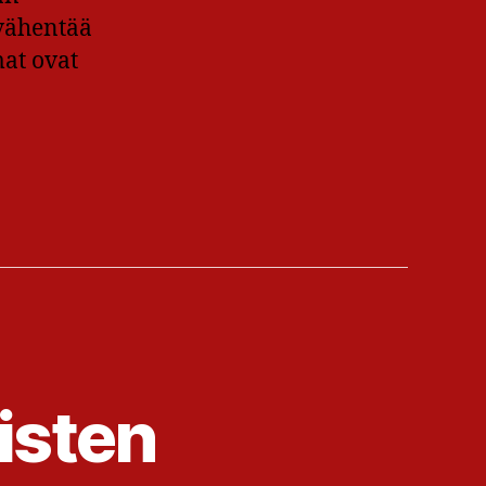
 vähentää
at ovat
isten