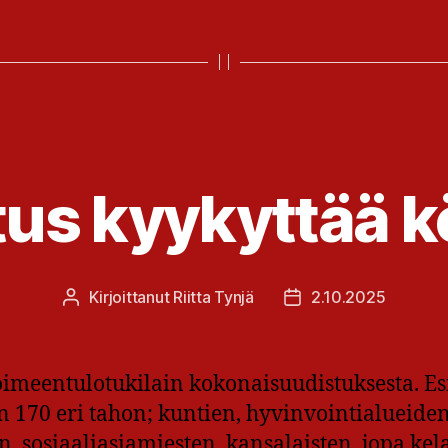
itus kyykyttää k
Kirjoittanut
Riitta Tynjä
2.10.2025
Kirjoittaja
Julkaisupäivämäärä
toimeentulotukilain kokonaisuudistuksesta. Esi
an 170 eri tahon; kuntien, hyvinvointialueiden
n, sosiaaliasiamiesten, kansalaisten, jopa kel