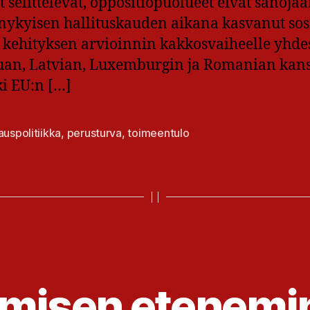
t selittelevät, oppositiopuolueet eivät sanoja
ä nykyisen hallituskauden aikana kasvanut so
kehityksen arvioinnin kakkosvaiheelle yhde
ttuan, Latvian, Luxemburgin ja Romanian kans
ki EU:n […]
auspolitiikka
,
perusturva
,
toimeentulo
at
ämisen etenemi