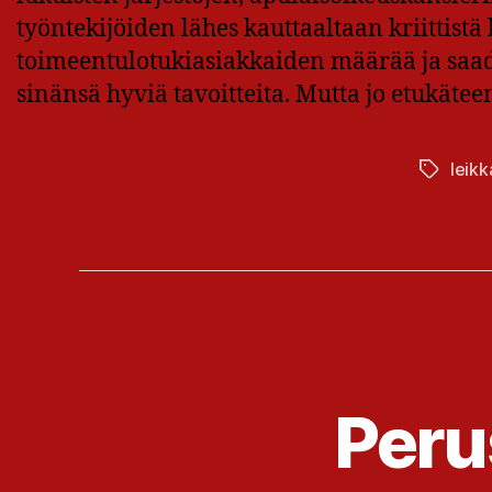
työntekijöiden lähes kauttaaltaan kriittist
toimeentulotukiasiakkaiden määrää ja saad
sinänsä hyviä tavoitteita. Mutta jo etukäteen
leikk
Avainsan
Peru