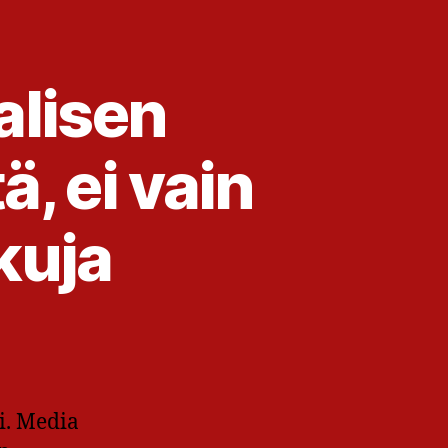
alisen
, ei vain
kuja
i. Media