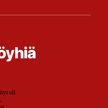
öyhiä
tys oli
,
an