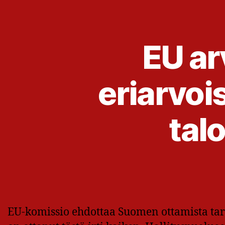
EU ar
eriarvoi
tal
EU-komissio ehdottaa Suomen ottamista tar