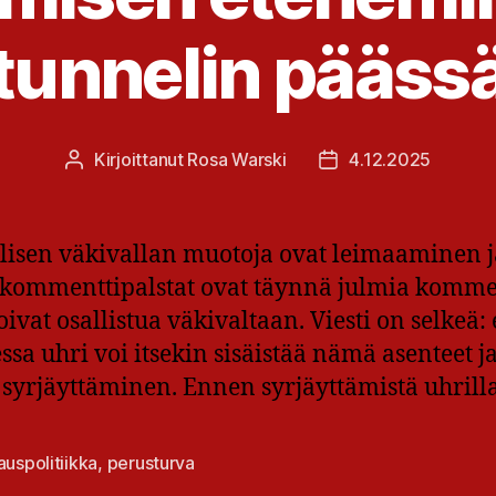
tunnelin pääss
Kirjoittanut
Rosa Warski
4.12.2025
Kirjoittaja
Julkaisupäivämäärä
aalisen väkivallan muotoja ovat leimaaminen j
n kommenttipalstat ovat täynnä julmia komme
at osallistua väkivaltaan. Viesti on selkeä: 
essa uhri voi itsekin sisäistää nämä asenteet j
syrjäyttäminen. Ennen syrjäyttämistä uhrill
auspolitiikka
,
perusturva
at