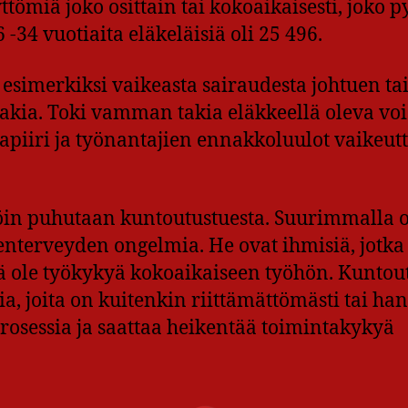
yttömiä joko osittain tai kokoaikaisesti, joko p
-34 vuotiaita eläkeläisiä oli 25 496.
 esimerkiksi vaikeasta sairaudesta johtuen ta
kia. Toki vamman takia eläkkeellä oleva voi
mapiiri ja työnantajien ennakkoluulot vaikeut
llöin puhutaan kuntoutustuesta. Suurimmalla o
enterveyden ongelmia. He ovat ihmisiä, jotka
ellä ole työkykyä kokoaikaiseen työhön. Kunto
mia, joita on kuitenkin riittämättömästi tai han
rosessia ja saattaa heikentää toimintakykyä