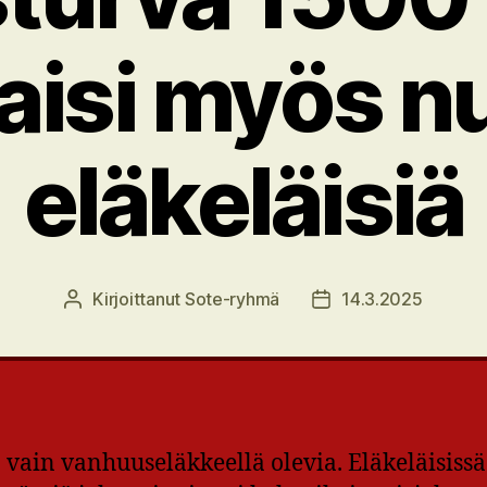
aisi myös n
eläkeläisiä
Kirjoittanut
Sote-ryhmä
14.3.2025
Kirjoittaja
Julkaisupäivämäärä
n vain vanhuuseläkkeellä olevia. Eläkeläisiss