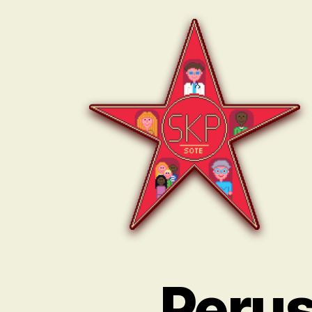
SKP:n
sote-
ryhmä
Perus