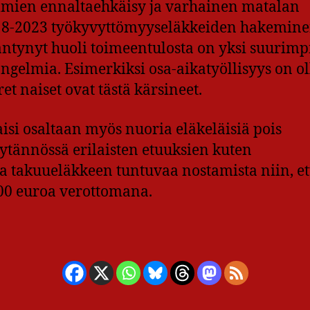
lmien ennaltaehkäisy ja varhainen matalan
2018-2023 työkyvyttömyyseläkkeiden hakemin
ntynyt huoli toimeentulosta on yksi suurimpi
ngelmia. Esimerkiksi osa-aikatyöllisyys on ol
et naiset ovat tästä kärsineet.
isi osaltaan myös nuoria eläkeläisiä pois
ytännössä erilaisten etuuksien kuten
 takuueläkkeen tuntuvaa nostamista niin, et
00 euroa verottomana.