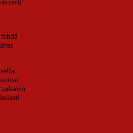
ysyvästi
i
 tehdä
tavat
salla
 voivat
utuakseen
kalasti