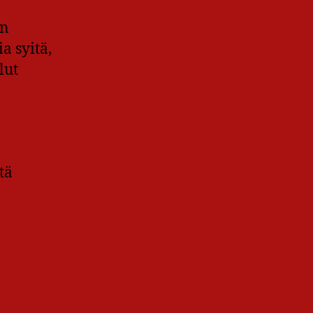
en
a syitä,
lut
tä