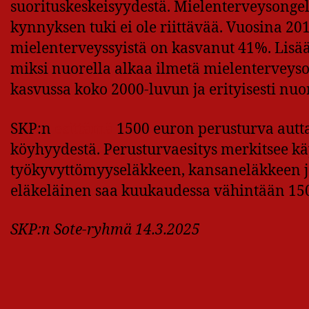
suorituskeskeisyydestä. Mielenterveysonge
kynnyksen tuki ei ole riittävää. Vuosina 
mielenterveyssyistä on kasvanut 41%. Lisää
miksi nuorella alkaa ilmetä mielenterveyso
kasvussa koko 2000-luvun ja erityisesti nuor
SKP:n
esittämä
1500 euron perusturva autta
köyhyydestä. Perusturvaesitys merkitsee kä
työkyvyttömyyseläkkeen, kansaneläkkeen ja
eläkeläinen saa kuukaudessa vähintään 15
SKP:n Sote-ryhmä 14.3.2025