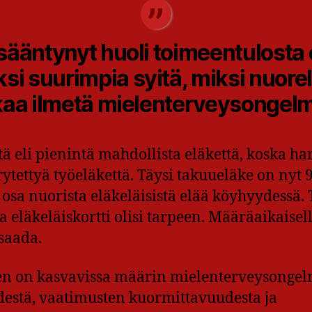
sääntynyt huoli toimeentulosta
ksi suurimpia syitä, miksi nuorel
kaa ilmetä mielenterveysongelm
tä eli pienintä mahdollista eläkettä, koska ha
rytettyä työeläkettä. Täysi takuueläke on nyt 9
 osa nuorista eläkeläisistä elää köyhyydessä. 
a eläkeläiskortti olisi tarpeen. Määräaikaisel
 saada.
een on kasvavissa määrin mielenterveysongel
estä, vaatimusten kuormittavuudesta ja