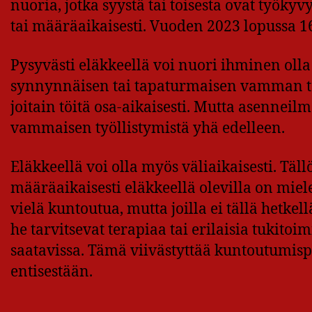
nuoria, jotka syystä tai toisesta ovat työkyv
tai määräaikaisesti. Vuoden 2023 lopussa 16 
Pysyvästi eläkkeellä voi nuori ihminen olla
synnynnäisen tai tapaturmaisen vamman ta
joitain töitä osa-aikaisesti. Mutta asenneil
vammaisen työllistymistä yhä edelleen.
Eläkkeellä voi olla myös väliaikaisesti. Tä
määräaikaisesti eläkkeellä olevilla on miel
vielä kuntoutua, mutta joilla ei tällä hetk
he tarvitsevat terapiaa tai erilaisia tukitoi
saatavissa. Tämä viivästyttää kuntoutumisp
entisestään.