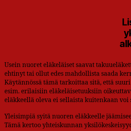
Li
y
al
Usein nuoret eläkeläiset saavat takuueläket
ehtinyt tai ollut edes mahdollista saada ker
Käytännössä tämä tarkoittaa sitä, että suuri
esim. erilaisiin eläkeläisetuuksiin oikeuttav
eläkkeellä oleva ei sellaista kuitenkaan voi
Yleisimpiä syitä nuoren eläkkeelle jäämis
Tämä kertoo yhteiskunnan yksilökeskeisyyd