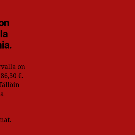
 on
la
ia.
rvalla on
86,30 €.
Tällöin
la
mat.