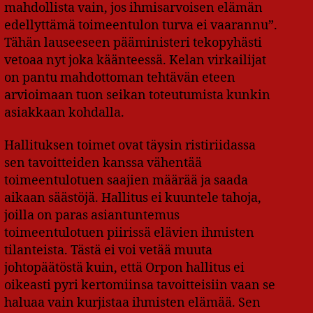
mahdollista vain, jos ihmisarvoisen elämän
edellyttämä toimeentulon turva ei vaarannu”.
Tähän lauseeseen pääministeri tekopyhästi
vetoaa nyt joka käänteessä. Kelan virkailijat
on pantu mahdottoman tehtävän eteen
arvioimaan tuon seikan toteutumista kunkin
asiakkaan kohdalla.
Hallituksen toimet ovat täysin ristiriidassa
sen tavoitteiden kanssa vähentää
toimeentulotuen saajien määrää ja saada
aikaan säästöjä. Hallitus ei kuuntele tahoja,
joilla on paras asiantuntemus
toimeentulotuen piirissä elävien ihmisten
tilanteista. Tästä ei voi vetää muuta
johtopäätöstä kuin, että Orpon hallitus ei
oikeasti pyri kertomiinsa tavoitteisiin vaan se
haluaa vain kurjistaa ihmisten elämää. Sen