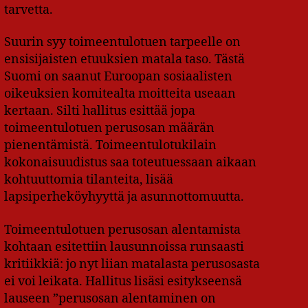
tarvetta.
Suurin syy toimeentulotuen tarpeelle on
ensisijaisten etuuksien matala taso. Tästä
Suomi on saanut Euroopan sosiaalisten
oikeuksien komitealta moitteita useaan
kertaan. Silti hallitus esittää jopa
toimeentulotuen perusosan määrän
pienentämistä. Toimeentulotukilain
kokonaisuudistus saa toteutuessaan aikaan
kohtuuttomia tilanteita, lisää
lapsiperheköyhyyttä ja asunnottomuutta.
Toimeentulotuen perusosan alentamista
kohtaan esitettiin lausunnoissa runsaasti
kritiikkiä: jo nyt liian matalasta perusosasta
ei voi leikata. Hallitus lisäsi esitykseensä
lauseen ”perusosan alentaminen on