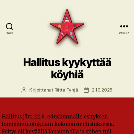
Haku
Valikko
SKP:n
sote-
Hallitus kyykyttää
ryhmä
köyhiä
Kirjoittanut
Riitta Tynjä
2.10.2025
Kirjoittaja
Julkaisupäivämäärä
Hallitus jätti 22.9. eduskunnalle esityksen
toimeentulotukilain kokonaisuudistuksesta.
Esitys oli keväällä lausunnolla ja siihen tuli