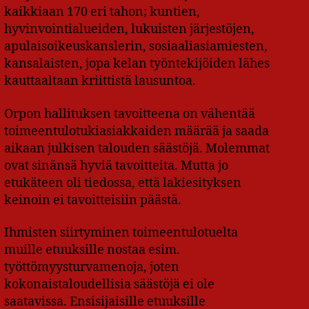
kaikkiaan 170 eri tahon; kuntien,
hyvinvointialueiden, lukuisten järjestöjen,
apulaisoikeuskanslerin, sosiaaliasiamiesten,
kansalaisten, jopa kelan työntekijöiden lähes
kauttaaltaan kriittistä lausuntoa.
Orpon hallituksen tavoitteena on vähentää
toimeentulotukiasiakkaiden määrää ja saada
aikaan julkisen talouden säästöjä. Molemmat
ovat sinänsä hyviä tavoitteita. Mutta jo
etukäteen oli tiedossa, että lakiesityksen
keinoin ei tavoitteisiin päästä.
Ihmisten siirtyminen toimeentulotuelta
muille etuuksille nostaa esim.
työttömyysturvamenoja, joten
kokonaistaloudellisia säästöjä ei ole
saatavissa. Ensisijaisille etuuksille