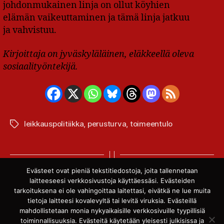
johdonmukainen linja on ollut köyhien
elämän vaikeuttaminen ja tämä linja jatkuu
ja vahvistuu.
Kirjoittaja on jyväskyläläinen, eläkkeellä oleva
sosiaalityöntekijä.
leikkauspolitiikka
,
perusturva
,
toimeentulo
Avainsanat
Evästeet ovat pieniä tekstitiedostoja, joita tallennetaan
←
Somevaikuttaja vaatii toisenlaista politiikkaa
laitteeseesi verkkosivustoja käyttäessäsi. Evästeiden
→
Työttömien etujärjestö
tarkoituksena ei ole vahingoittaa laitettasi, eivätkä ne lue muita
tietoja laitteesi kovalevyltä tai levitä viruksia. Evästeillä
mahdollistetaan monia nykyaikaisille verkkosivuille tyypillisiä
toiminnallisuuksia. Evästeitä käytetään yleisesti julkisissa ja