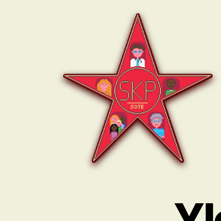
SKP:n
sote-
ryhmä
Yl