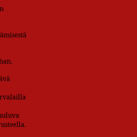
en
tämisestä
han.
tävä
rvalailla
kuuluva
usteella.