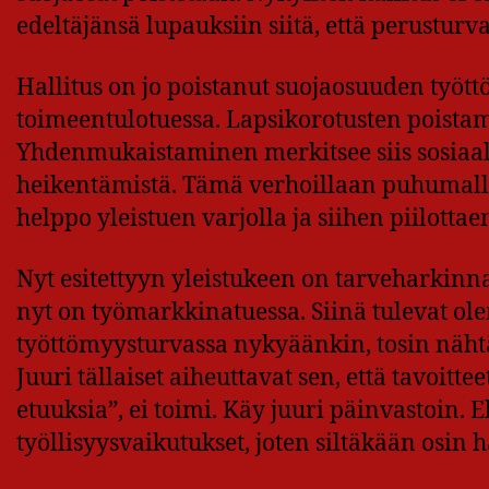
edeltäjänsä lupauksiin siitä, että perusturva
Hallitus on jo poistanut suojaosuuden työt
toimeentulotuessa. Lapsikorotusten poistam
Yhdenmukaistaminen merkitsee siis sosiaal
heikentämistä. Tämä verhoillaan puhumalla
helppo yleistuen varjolla ja siihen piilotta
Nyt esitettyyn yleistukeen on tarveharkinnan
nyt on työmarkkinatuessa. Siinä tulevat ol
työttömyysturvassa nykyäänkin, tosin nähtä
Juuri tällaiset aiheuttavat sen, että tavoitte
etuuksia”, ei toimi. Käy juuri päinvastoin. 
työllisyysvaikutukset, joten siltäkään osin h