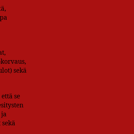
ä,
opa
t,
okorvaus,
ulot) sekä
että se
sitysten
 ja
 sekä