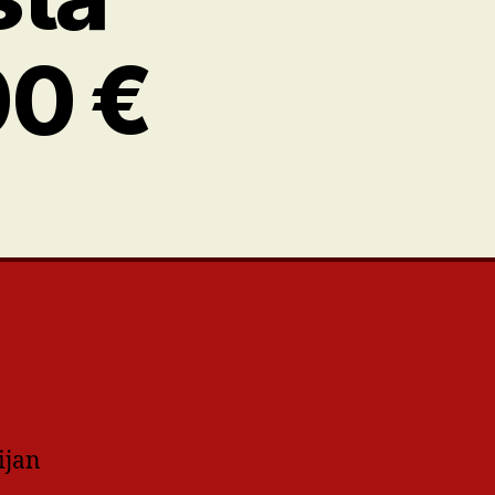
00 €
ijan