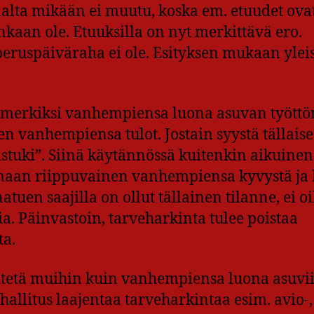
lta mikään ei muutu, koska em. etuudet ova
aan ole. Etuuksilla on nyt merkittävä ero.
eruspäiväraha ei ole. Esityksen mukaan ylei
esimerkiksi vanhempiensa luona asuvan tyött
n vanhempiensa tulot. Jostain syystä tällaise
eistuki”. Siinä käytännössä kuitenkin aikuinen
emaan riippuvainen vanhempiensa kyvystä ja 
atuen saajilla on ollut tällainen tilanne, ei o
a. Päinvastoin, tarveharkinta tulee poistaa
ta.
sitetä muihin kuin vanhempiensa luona asuvi
allitus laajentaa tarveharkintaa esim. avio-,