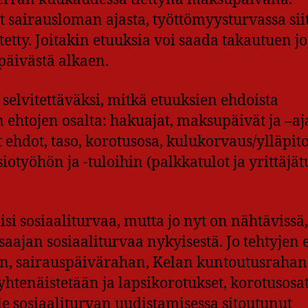
sairausloman ajasta, työttömyysturvassa siit
etty. Joitakin etuuksia voi saada takautuen j
päivästä alkaen.
 selvitettäväksi, mitkä etuuksien ehdoista
 ehtojen osalta: hakuajat, maksupäivät ja –aja
t ehdot, taso, korotusosa, kulukorvaus/ylläpit
työhön ja -tuloihin (palkkatulot ja yrittäjät
 sosiaaliturvaa, mutta jo nyt on nähtävissä, 
ajan sosiaaliturvaa nykyisestä. Jo tehtyjen e
, sairauspäivärahan, Kelan kuntoutusrahan
enäistetään ja lapsikorotukset, korotusosat
ole sosiaaliturvan uudistamisessa sitoutunut