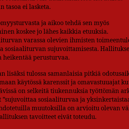
n tasoa ei lasketa.
tömyysturvasta ja aikoo tehdä sen myös
inen koskee jo lähes kaikkia etuuksia.
iturvan varassa olevien ihmisten toimeentu
 sosiaaliturvan sujuvoittamisesta. Hallituks
en heikentää perusturvaa.
 lisäksi tulossa samanlaisia pitkiä odotusaiko
emaan käytössä karenssit ja omavastuuajat ku
vissä on selkeitä tiukennuksia työttömän ar
et ”sujuvoittaa sosiaaliturvaa ja yksinkertaista
Ehdotetuilla muutoksilla on arvioitu olevan vä
allituksen tavoitteet eivät toteudu.