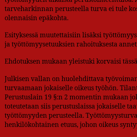
tarveharkinnan perusteella turva ei tule k
olennaisin epäkohta.
Esityksessä muutettaisiin lisäksi työttömyy
ja työttömyysetuuksien rahoituksesta annett
Ehdotuksen mukaan yleistuki korvaisi täss
Julkisen vallan on huolehdittava työvoiman s
turvaamaan jokaiselle oikeus työhön. Tilant
Perustuslain 19 §:n 2 momentin mukaan joka
toteutetaan siis perustuslaissa jokaiselle 
työttömyyden perusteella. Työttömyysturvan 
henkilökohtainen etuus, johon oikeus syntyy