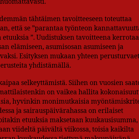
huomattavasti.
 pidemmän tähtäimen tavoitteeseen toteuttaa
an, että se ”parantaa työnteon kannattavuutt
aa etuuksia ”. Uudistuksen tavoitteena kerrota
osan elämiseen, asumisosan asumiseen ja
rvaksi. Esityksen mukaan yhteen perusturvae
erusteita yhdistämällä.
kaipaa selkeyttämistä. Siihen on vuosien saat
mattilaistenkin on vaikea hallita kokonaisuut
aisia, hyvinkin monimutkaisia myöntämiskrite
ssa ja sairauspäivärahassa on erilaiset
 Joitakin etuuksia maksetaan kuukausisumma, 
n viideltä päivältä viikossa, toisia kaikilta
 kerran kuukaudessa tiettynä maksupäivänä.