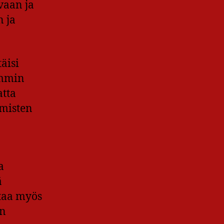
vaan ja
n ja
äisi
emmin
atta
hmisten
a
ä
ttaa myös
an