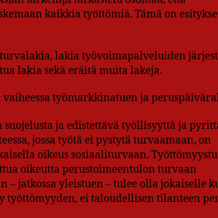
oskemaan kaikkia työttömiä. Tämä on esityks
sturvalakia, lakia työvoimapalveluiden järjes
ua lakia sekä eräitä muita lakeja.
ä vaiheessa työmarkkinatuen ja peruspäivära
uojelusta ja edistettävä työllisyyttä ja pyrit
eessa, jossa työtä ei pystytä turvaamaan, on
isella oikeus sosiaaliturvaan. Työttömyystu
taattua oikeutta perustoimeentulon turvaan
– jatkossa yleistuen – tulee olla jokaiselle 
 työttömyyden, ei taloudellisen tilanteen per