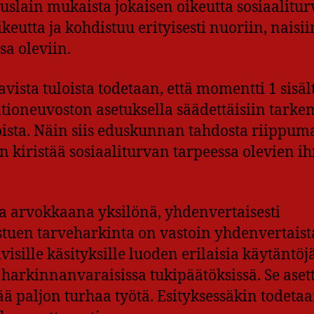
uslain mukaista jokaisen oikeutta sosiaalitur
eutta ja kohdistuu erityisesti nuoriin, naisii
a oleviin.
ista tuloista todetaan, että momentti 1 sisält
tioneuvoston asetuksella säädettäisiin tark
ista. Näin siis eduskunnan tahdosta riippum
 kiristää sosiaaliturvan tarpeessa olevien i
lla arvokkaana yksilönä, yhdenvertaisesti
eistuen tarveharkinta on vastoin yhdenvertaist
ivisille käsityksille luoden erilaisia käytäntöj
a harkinnanvaraisissa tukipäätöksissä. Se ase
ää paljon turhaa työtä. Esityksessäkin todeta