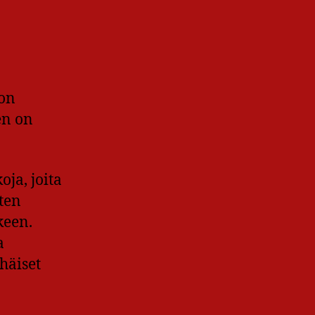
lon
en on
ja, joita
ten
keen.
a
häiset