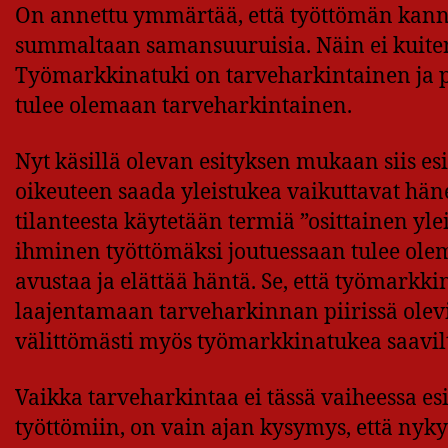
On annettu ymmärtää, että työttömän kanna
summaltaan samansuuruisia. Näin ei kuitenk
Työmarkkinatuki on tarveharkintainen ja p
tulee olemaan tarveharkintainen.
Nyt käsillä olevan esityksen mukaan siis 
oikeuteen saada yleistukea vaikuttavat häne
tilanteesta käytetään termiä ”osittainen yl
ihminen työttömäksi joutuessaan tulee ol
avustaa ja elättää häntä. Se, että työmarkkin
laajentamaan tarveharkinnan piirissä olevi
välittömästi myös työmarkkinatukea saavil
Vaikka tarveharkintaa ei tässä vaiheessa e
työttömiin, on vain ajan kysymys, että nykyh