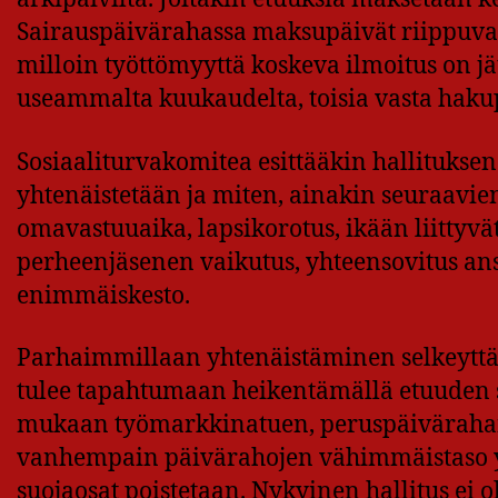
Sairauspäivärahassa maksupäivät riippuvat 
milloin työttömyyttä koskeva ilmoitus on jät
useammalta kuukaudelta, toisia vasta haku
Sosiaaliturvakomitea esittääkin hallituksen
yhtenäistetään ja miten, ainakin seuraavien
omavastuuaika, lapsikorotus, ikään liittyvä
perheenjäsenen vaikutus, yhteensovitus ansio
enimmäiskesto.
Parhaimmillaan yhtenäistäminen selkeyttäisi
tulee tapahtumaan heikentämällä etuuden sa
mukaan työmarkkinatuen, peruspäivärahan
vanhempain päivärahojen vähimmäistaso yht
suojaosat poistetaan. Nykyinen hallitus ei 