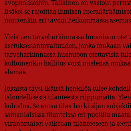
avopuolisoihin. Tällainen on vastoin perust
lisäksi se rajoittaa ihmisen itsemääräämisoik
muutenkin eri tavoin heikommassa asemass
Yleistuen tarveharkinnassa huomioon otettav
asetuksenantovaltuuden, jonka mukaan val
tarveharkinnassa huomioon otettavista tulo
kulloinenkin hallitus voisi mielensä mukaan
elämää.
Jokaista täysi-ikäistä henkilöä tulee kohde
taloudellisesta tilanteesta riippumatta. Yl
kohtelua. Se antaa tilaa harkitsijan subjekti
samanlaisissa tilanteissa eri puolilla maat
viranomaiset vaikeaan tilanteeseen ja teett