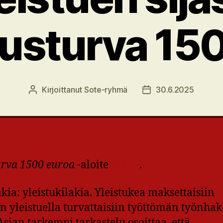
usturva 15
Kirjoittanut
Sote-ryhmä
30.6.2025
Kirjoittaja
Julkaisupäivämäärä
rva 1500 euroa
-aloite
täällä
.
kia: yleistukilakia. Yleistukea maksettaisiin
 yleistuella turvattaisiin työttömän työnhak
ian tarkempi tarkastelu osoittaa, että