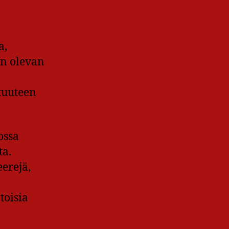
a,
an olevan
tuuteen
ossa
ta.
erejä,
toisia