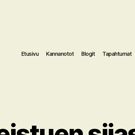
Etusivu
Kannanotot
Blogit
Tapahtumat
eistuen sija