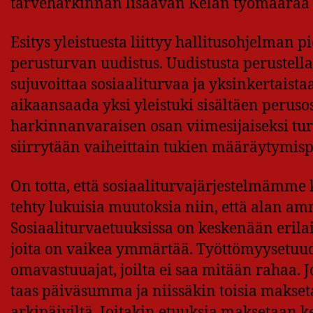
tarveharkinnan lisäävän Kelan työmäärää 
Esitys yleistuesta liittyy hallitusohjelman
perusturvan uudistus. Uudistusta perustella
sujuvoittaa sosiaaliturvaa ja yksinkertaist
aikaansaada yksi yleistuki sisältäen perus
harkinnanvaraisen osan viimesijaiseksi tu
siirrytään vaiheittain tukien määräytymisp
On totta, että sosiaaliturvajärjestelmämme 
tehty lukuisia muutoksia niin, että alan am
Sosiaaliturvaetuuksissa on keskenään eril
joita on vaikea ymmärtää. Työttömyysetuude
omavastuuajat, joilta ei saa mitään rahaa.
taas päiväsumma ja niissäkin toisia maksetaa
arkipäiviltä. Joitakin etuuksia maksetaan