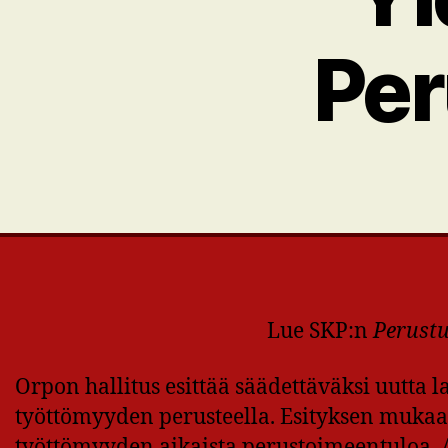
Per
Lue SKP:n
Perustu
Orpon hallitus esittää säädettäväksi uutta la
työttömyyden perusteella. Esityksen mukaan
työttömyyden aikaista perustoimeentuloa. As