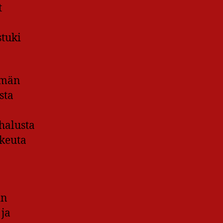
t
stuki
ömän
sta
halusta
ikeuta
in
 ja