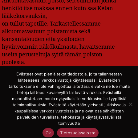
Alkuomavastuun poisto, sen summan jonka
henkilö itse maksaa ennen kuin saa Kelan
lääkekorvauksia,
on tullut tapetille. Tarkastellessamme
alkuomavastuun poistamista sekä
kansantalouden että yksilöiden
hyvinvoinnin näkökulmasta, havaitsemme
useita perusteltuja syitä tämän poiston
puolesta.
Evästeet ovat pieniä tekstitiedostoja, joita tallennetaan
alkuomavastuu
,
kansantalous
,
kansanterveys
,
laitteeseesi verkkosivustoja käyttäessäsi. Evästeiden
Avainsanat
yhteiskuntarauha
tarkoituksena ei ole vahingoittaa laitettasi, eivätkä ne lue muita
tietoja laitteesi kovalevyltä tai levitä viruksia. Evästeillä
mahdollistetaan monia nykyaikaisille verkkosivuille tyypillisiä
toiminnallisuuksia. Evästeitä käytetään yleisesti julkisissa ja
kaupallisissa verkkosivustoissa ja ne ovat osa sähköisten
palveluiden turvallista, tehokasta ja käyttäjäystävällistä
© 2026
SKP:n sote-ryhmä
Ylös
↑
toimivuutta
Tietosuojaseloste
Ok
Tietosuojaseloste