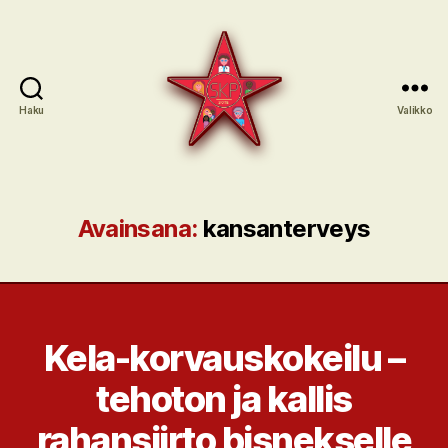
Haku
Valikko
SKP:n
sote-
ryhmä
Avainsana:
kansanterveys
Kela-korvauskokeilu –
tehoton ja kallis
rahansiirto bisnekselle