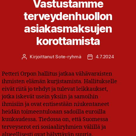
Vastustamme
terveydenhuollon
asiakasmaksujen
korottamista
Kirjoittanut
Sote-ryhmä
4.7.2024
Kirjoittaja
Julkaisupäivämäärä
Petteri Orpon hallitus jatkaa vähävaraisten
ihmisten elämän kurjistamista. Hallitukselle
eivät riitä jo tehdyt ja tulevat leikkaukset,
jotka iskevät usein yksiin ja samoihin
ihmisiin ja ovat entisestään niukentaneet
heidän toimeentuloaan sadoilla euroilla
kuukaudessa. Tiedossa on, että Suomessa
terveyserot eri sosiaaliryhmien välillä ja
alueellisesti ovat hälyttävän suuria.