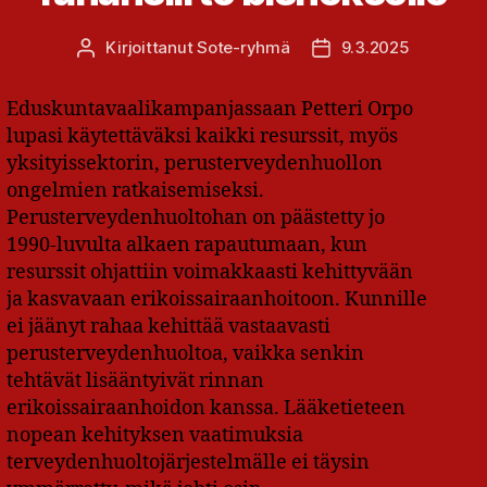
Kirjoittanut
Sote-ryhmä
9.3.2025
Kirjoittaja
Julkaisupäivämäärä
Eduskuntavaalikampanjassaan Petteri Orpo
lupasi käytettäväksi kaikki resurssit, myös
yksityissektorin, perusterveydenhuollon
ongelmien ratkaisemiseksi.
Perusterveydenhuoltohan on päästetty jo
1990-luvulta alkaen rapautumaan, kun
resurssit ohjattiin voimakkaasti kehittyvään
ja kasvavaan erikoissairaanhoitoon. Kunnille
ei jäänyt rahaa kehittää vastaavasti
perusterveydenhuoltoa, vaikka senkin
tehtävät lisääntyivät rinnan
erikoissairaanhoidon kanssa. Lääketieteen
nopean kehityksen vaatimuksia
terveydenhuoltojärjestelmälle ei täysin