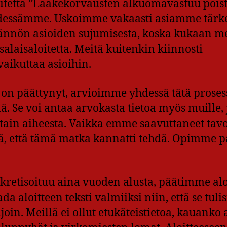
itetta ”Lääkekorvausten alkuomavastuu poist
edessämme. Uskoimme vakaasti asiamme tärk
nnön asioiden sujumisesta, koska kukaan me
laisaloitetta. Meitä kuitenkin kiinnosti
vaikuttaa asioihin.
 on päättynyt, arvioimme yhdessä tätä proses
 Se voi antaa arvokasta tietoa myös muille, 
stain aiheesta. Vaikka emme saavuttaneet tavo
tä, että tämä matka kannatti tehdä. Opimme p
etisoituu aina vuoden alusta, päätimme alo
a aloitteen teksti valmiiksi niin, että se tulis
in. Meillä ei ollut etukäteistietoa, kauanko 