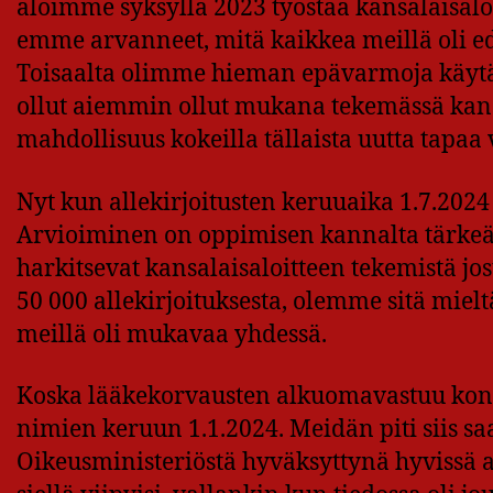
aloimme syksyllä 2023 työstää kansalaisalo
emme arvanneet, mitä kaikkea meillä oli 
Toisaalta olimme hieman epävarmoja käytä
ollut aiemmin ollut mukana tekemässä kansa
mahdollisuus kokeilla tällaista uutta tapaa 
Nyt kun allekirjoitusten keruuaika 1.7.2024
Arvioiminen on oppimisen kannalta tärkeää.
harkitsevat kansalaisaloitteen tekemistä jo
50 000 allekirjoituksesta, olemme sitä miel
meillä oli mukavaa yhdessä.
Koska lääkekorvausten alkuomavastuu konkr
nimien keruun 1.1.2024. Meidän piti siis saad
Oikeusministeriöstä hyväksyttynä hyvissä ajo