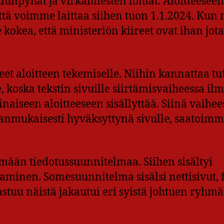
oulunpyhät ja virkamiesten lomat. Aloitteeseen
 että voimme laittaa siihen tuon 1.1.2024. Ku
kokea, että ministeriön kiireet ovat ihan jot
eet aloitteen tekemiselle. Niihin kannattaa tu
ska tekstin sivuille siirtämisvaiheessa ilme
sinaiseen aloitteeseen sisällyttää. Siinä vaihe
sianmukaisesti hyväksyttynä sivulle, saatoim
mään tiedotussuunnitelmaa. Siihen sisältyi
aminen. Somesuunnitelma sisälsi nettisivut, 
astuu näistä jakautui eri syistä johtuen ryh