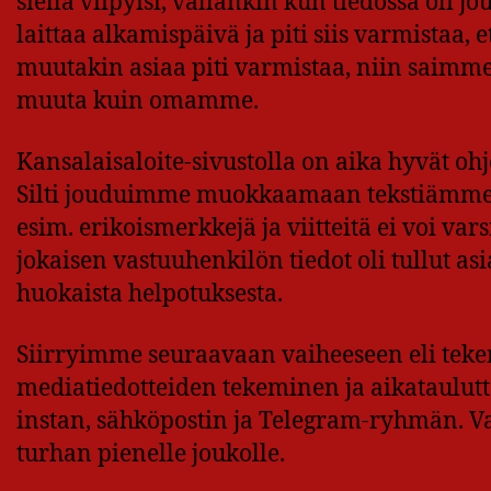
siellä viipyisi, vallankin kun tiedossa oli j
laittaa alkamispäivä ja piti siis varmistaa,
muutakin asiaa piti varmistaa, niin saimme 
muuta kuin omamme.
Kansalaisaloite-sivustolla on aika hyvät ohj
Silti jouduimme muokkaamaan tekstiämme, ko
esim. erikoismerkkejä ja viitteitä ei voi var
jokaisen vastuuhenkilön tiedot oli tullut a
huokaista helpotuksesta.
Siirryimme seuraavaan vaiheeseen eli teke
mediatiedotteiden tekeminen ja aikataulutt
instan, sähköpostin ja Telegram-ryhmän. V
turhan pienelle joukolle.