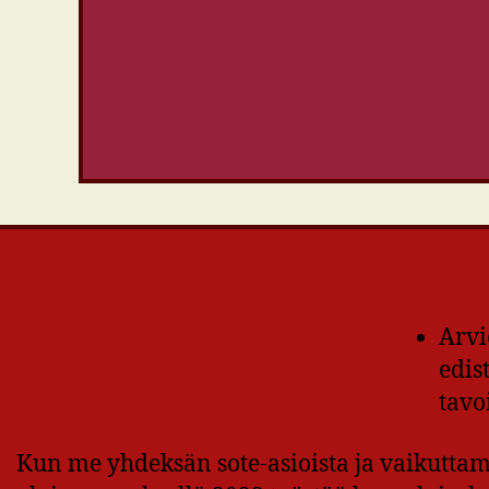
Arvi
edis
tavo
Kun me yhdeksän sote-asioista ja vaikuttam