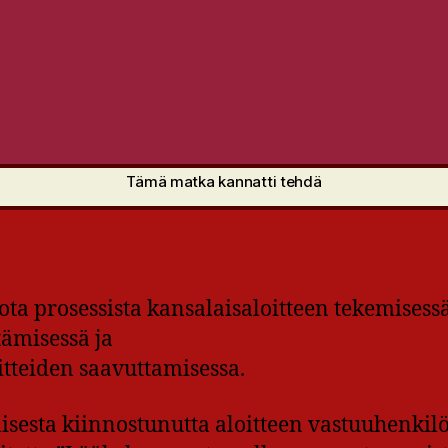
Tämä matka kannatti tehdä
ota prosessista kansalaisaloitteen tekemisessä
tämisessä ja
itteiden saavuttamisessa.
isesta kiinnostunutta aloitteen vastuuhenkil