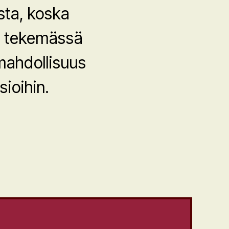
sta, koska
na tekemässä
 mahdollisuus
sioihin.