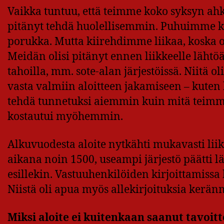
Vaikka tuntuu, että teimme koko syksyn ahke
pitänyt tehdä huolellisemmin. Puhuimme kyl
porukka. Mutta kiirehdimme liikaa, koska 
Meidän olisi pitänyt ennen liikkeelle lähtöä 
tahoilla, mm. sote-alan järjestöissä. Niitä o
vasta valmiin aloitteen jakamiseen – kuten 
tehdä tunnetuksi aiemmin kuin mitä teimme.
kostautui myöhemmin.
Alkuvuodesta aloite nytkähti mukavasti lii
aikana noin 1500, useampi järjestö päätti l
esillekin. Vastuuhenkilöiden kirjoittamissa 
Niistä oli apua myös allekirjoituksia kerän
Miksi aloite ei kuitenkaan saanut tavo