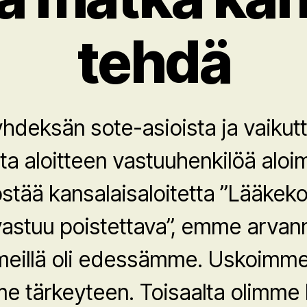
tehdä
hdeksän sote-asioista ja vaikut
ta aloitteen vastuuhenkilöä alo
stää kansalaisaloitetta ”Lääkek
astuu poistettava”, emme arvann
meillä oli edessämme. Uskoimme
e tärkeyteen. Toisaalta olimme