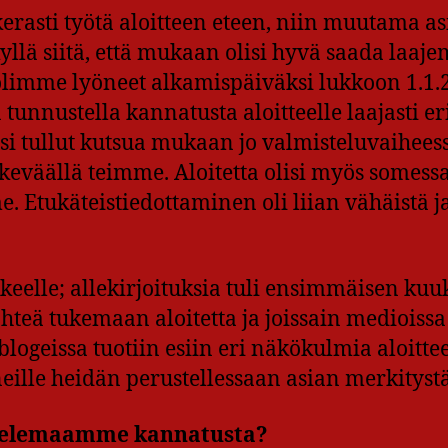
rasti työtä aloitteen eteen, niin muutama asi
lä siitä, että mukaan olisi hyvä saada laaje
olimme lyöneet alkamispäiväksi lukkoon 1.1.
tunnustella kannatusta aloitteelle laajasti er
lisi tullut kutsua mukaan jo valmisteluvaiheess
keväällä teimme. Aloitetta olisi myös somessa
 Etukäteistiedottaminen oli liian vähäistä ja
kkeelle; allekirjoituksia tuli ensimmäisen ku
ähteä tukemaan aloitetta ja joissain medioissa
blogeissa tuotiin esiin eri näkökulmia aloitte
neille heidän perustellessaan asian merkitystä
ittelemaamme kannatusta?