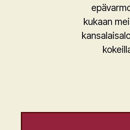
epävarmoj
kukaan meis
kansalaisalo
kokeill