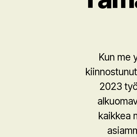
Kun me y
kiinnostunut
2023 työ
alkuomav
kaikkea 
asiamm