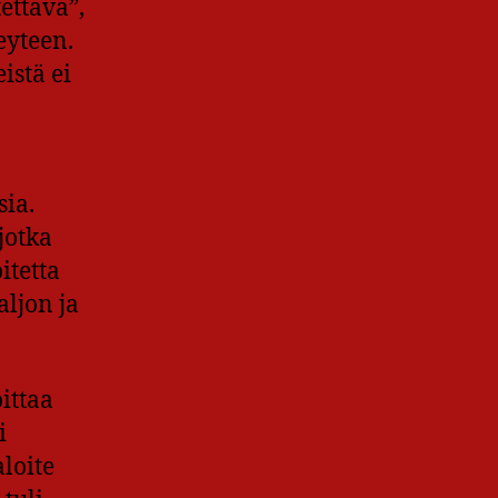
ettava”,
eyteen.
istä ei
sia.
jotka
itetta
aljon ja
ittaa
i
aloite