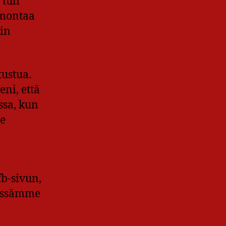
 tuli
n montaa
ain
tustua.
ni, että
essa, kun
me
fb-sivun,
mässämme