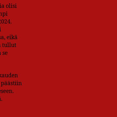
a olisi
mpi
2024.
i
a, eikä
 tullut
 se
ukauden
 päästiin
eseen.
.