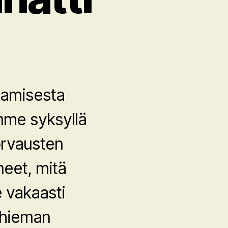
tamisesta
imme syksyllä
orvausten
eet, mitä
 vakaasti
 hieman