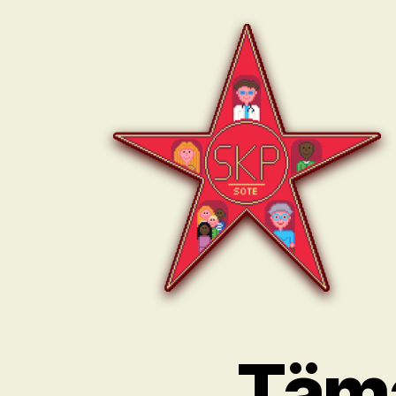
SKP:n
sote-
ryhmä
Tämä