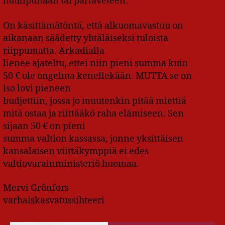
huulipunaan tai partaveteen.
On käsittämätöntä, että alkuomavastuu on
aikanaan säädetty yhtäläiseksi tuloista
riippumatta. Arkadialla
lienee ajateltu, ettei niin pieni summa kuin
50 € ole ongelma kenellekään. MUTTA se on
iso lovi pieneen
budjettiin, jossa jo muutenkin pitää miettiä
mitä ostaa ja riittääkö raha elämiseen. Sen
sijaan 50 € on pieni
summa valtion kassassa, jonne yksittäisen
kansalaisen viittäkymppiä ei edes
valtiovarainministeriö huomaa.
Mervi Grönfors
varhaiskasvatussihteeri