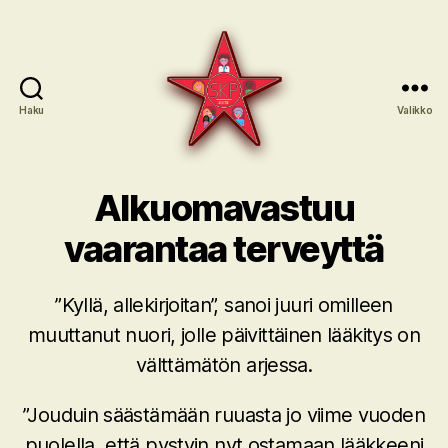
Haku
Valikko
SKP:n
sote-
Alkuomavastuu
ryhmä
vaarantaa terveyttä
”Kyllä, allekirjoitan”, sanoi juuri omilleen
muuttanut nuori, jolle päivittäinen lääkitys on
välttämätön arjessa.
”Jouduin säästämään ruuasta jo viime vuoden
puolella, että pystyin nyt ostamaan lääkkeeni