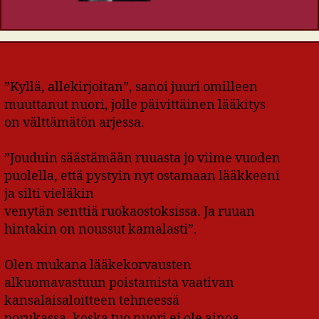
”Kyllä, allekirjoitan”, sanoi juuri omilleen
muuttanut nuori, jolle päivittäinen lääkitys
on välttämätön arjessa.
”Jouduin säästämään ruuasta jo viime vuoden
puolella, että pystyin nyt ostamaan lääkkeeni
ja silti vieläkin
venytän senttiä ruokaostoksissa. Ja ruuan
hintakin on noussut kamalasti”.
Olen mukana lääkekorvausten
alkuomavastuun poistamista vaativan
kansalaisaloitteen tehneessä
porukassa, koska tuo nuori ei ole ainoa