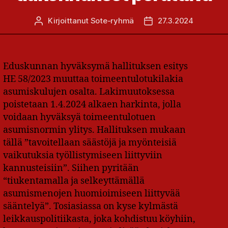
Kirjoittanut
Sote-ryhmä
27.3.2024
Kirjoittaja
Julkaisupäivämäärä
Eduskunnan hyväksymä hallituksen esitys
HE 58/2023 muuttaa toimeentulotukilakia
asumiskulujen osalta. Lakimuutoksessa
poistetaan 1.4.2024 alkaen harkinta, jolla
voidaan hyväksyä toimeentulotuen
asumisnormin ylitys. Hallituksen mukaan
tällä ”tavoitellaan säästöjä ja myönteisiä
vaikutuksia työllistymiseen liittyviin
kannusteisiin”. Siihen pyritään
“tiukentamalla ja selkeyttämällä
asumismenojen huomioimiseen liittyvää
sääntelyä”. Tosiasiassa on kyse kylmästä
leikkauspolitiikasta, joka kohdistuu köyhiin,