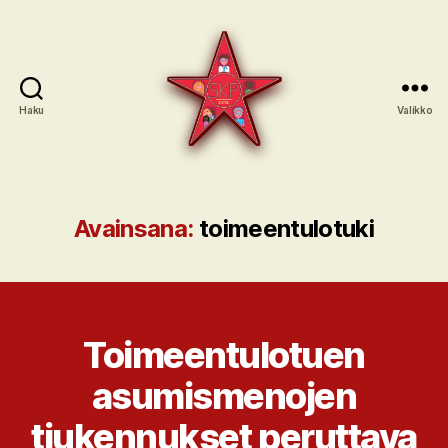
Haku
Valikko
SKP:n
sote-
ryhmä
Avainsana:
toimeentulotuki
Toimeentulotuen
asumismenojen
tiukennukset peruttava