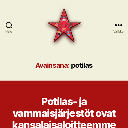
Haku
Valikko
SKP:n
sote-
ryhmä
Avainsana:
potilas
Potilas- ja
vammaisjärjestöt ovat
kansalaisaloitteemme