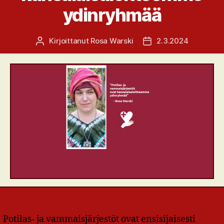
ydinryhmää
Kirjoittanut
Rosa Warski
2.3.2024
Kirjoittaja
Julkaisupäivämäärä
Potilas- ja vammaisjärjestöt ovat ensisijaisesti