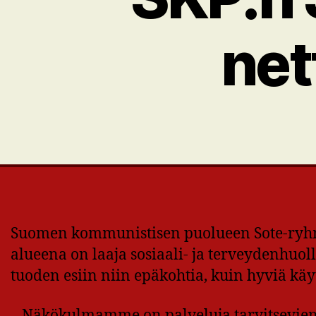
net
Suomen kommunistisen puolueen Sote-ryhmä
alueena on laaja sosiaali- ja terveydenhuol
tuoden esiin niin epäkohtia, kuin hyviä käy
– Näkökulmamme on palveluja tarvitsevien