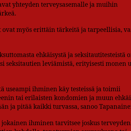
avat yhteyden terveysasemalle ja muihin
ärkeä.
 ovat myös erittäin tärkeitä ja tarpeellisia, v
ttomasta ehkäisystä ja seksitautitesteistä o
si seksitautien leviämistä, erityisesti monen 
ä useampi ihminen käy testeissä ja toimii
nteenin tai erilaisten kondomien ja muun ehkä
än ja pitää kaikki turvassa, sanoo Tapanaine
lä jokainen ihminen tarvitsee joskus terveyde