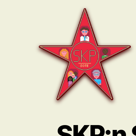
SKP:n
sote-
ryhmä
SKP:n