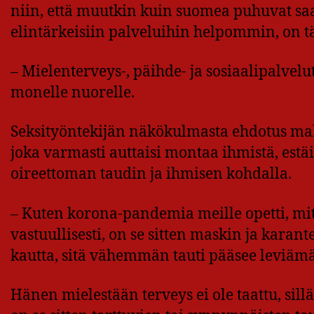
niin, että muutkin kuin suomea puhuvat sa
elintärkeisiin palveluihin helpommin, on t
– Mielenterveys-, päihde- ja sosiaalipalvelut
monelle nuorelle.
Seksityöntekijän näkökulmasta ehdotus maksu
joka varmasti auttaisi montaa ihmistä, estäi
oireettoman taudin ja ihmisen kohdalla.
– Kuten korona-pandemia meille opetti, mit
vastuullisesti, on se sitten maskin ja kara
kautta, sitä vähemmän tauti pääsee leviämä
Hänen mielestään terveys ei ole taattu, sil