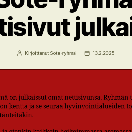
tisivut julka
Kirjoittanut
Sote-ryhmä
13.2.2025
Kirjoittaja
Julkaisupäivämäärä
 on julkaissut omat nettisivunsa. Ryhmän 
lon kenttä ja se seuraa hyvinvointialueiden t
tänteitäkin.
 ja etenkin kaikkein heikoimmassa asemassa