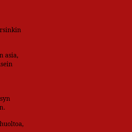
arsinkin
n asia,
usein
isyn
n.
nhuoltoa,