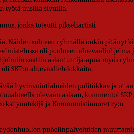
työtä uusilla sivuilla.
nus, jonka toteutti pikseliartisti
Arvo Lehto
ä. Näiden suhteen ryhmällä onkin pitänyt ki
almistelussa oli puolueen aluevaaliohjelma 
hjelmiin saatiin asiantuntija-apua myös ry
 oli SKP:n aluevaaliehdokkaita.
vää hyvinvointialueiden politiikkaa ja ottaa
stuualueella olevaan asiaan, kommentoi SKP
 seksityöntekijä ja Kommunistinuoret ry:n
veydenhuollon puhelinpalveluiden muuttami