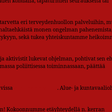
autien kohdalla, tapaturmien seurauksena tai
 tarvetta eri terveydenhuollon palveluihin, m
ennaltaehkäistä monen ongelman pahenemista
kykyyn, sekä tukea yhteiskuntamme heikoim
 ja aktivistit lukevat ohjelman, pohtivat sen e
massa poliittisessa toiminnassaan, päättää
avissa
puolueen sivuilla
. Alue- ja kuntavaalio
n! Kokoonnumme etäyhteydellä n. kerran