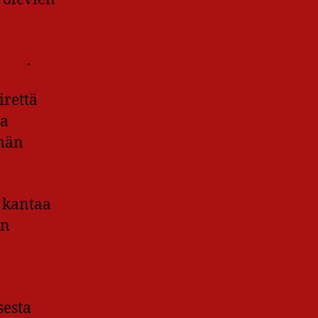
mäki
.
irettä
ja
hmän
 kantaa
:n
sesta