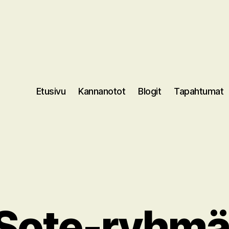
Etusivu
Kannanotot
Blogit
Tapahtumat
 Sote-ryhmä