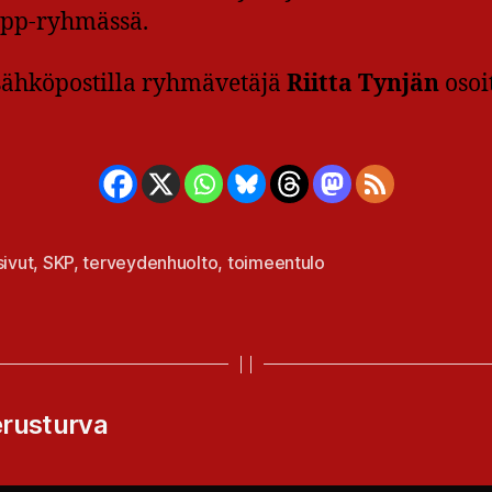
app-ryhmässä.
sähköpostilla ryhmävetäjä
Riitta Tynjän
osoi
sivut
,
SKP
,
terveydenhuolto
,
toimeentulo
at
erusturva