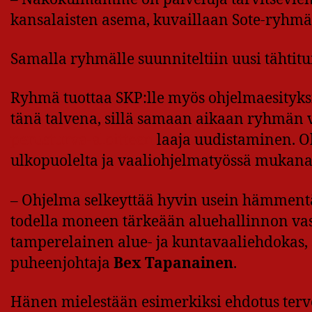
kansalaisten asema, kuvaillaan Sote-ryhmän 
Samalla ryhmälle suunniteltiin uusi tähtitun
Ryhmä tuottaa SKP:lle myös ohjelmaesityksi
tänä talvena, sillä samaan aikaan ryhmän v
perusturva-aloitteen
laaja uudistaminen. O
ulkopuolelta ja vaaliohjelmatyössä mukana
– Ohjelma selkeyttää hyvin usein hämmentä
todella moneen tärkeään aluehallinnon va
tamperelainen alue- ja kuntavaaliehdokas,
puheenjohtaja
Bex Tapanainen
.
Hänen mielestään esimerkiksi ehdotus ter