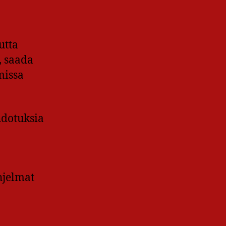
utta
, saada
missa
hdotuksia
hjelmat