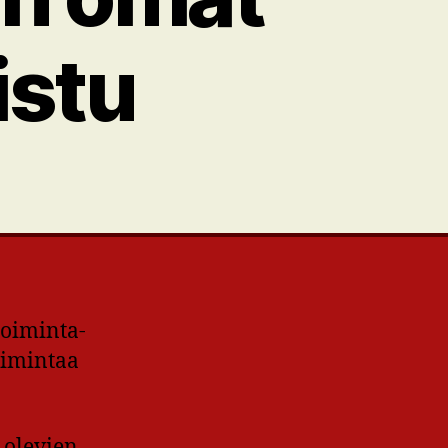
istu
toiminta-
oimintaa
 olevien