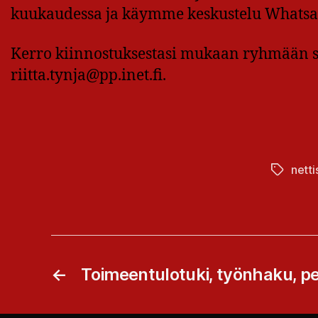
kuukaudessa ja käymme keskustelu Whats
Kerro kiinnostuksestasi mukaan ryhmään 
riitta.tynja@pp.inet.fi.
netti
Avainsan
←
Toimeentulotuki, työnhaku, p