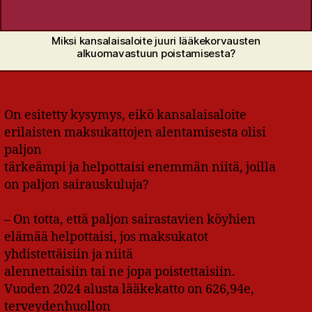
Miksi kansalaisaloite juuri lääkekorvausten
alkuomavastuun poistamisesta?
On esitetty kysymys, eikö kansalaisaloite
erilaisten maksukattojen alentamisesta olisi
paljon
tärkeämpi ja helpottaisi enemmän niitä, joilla
on paljon sairauskuluja?
– On totta, että paljon sairastavien köyhien
elämää helpottaisi, jos maksukatot
yhdistettäisiin ja niitä
alennettaisiin tai ne jopa poistettaisiin.
Vuoden 2024 alusta lääkekatto on 626,94e,
terveydenhuollon