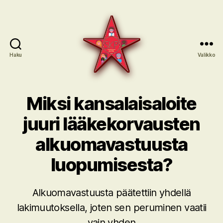
Haku
Valikko
SKP:n
sote-
Miksi kansalaisaloite
ryhmä
juuri lääkekorvausten
alkuomavastuusta
luopumisesta?
Alkuomavastuusta päätettiin yhdellä
lakimuutoksella, joten sen peruminen vaatii
vain yhden