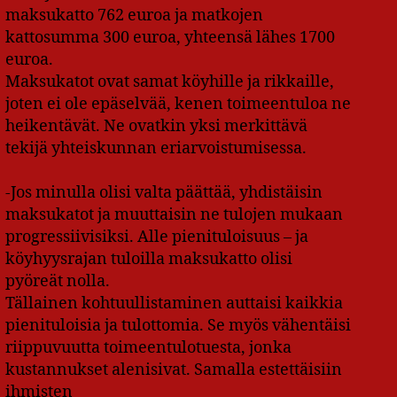
maksukatto 762 euroa ja matkojen
kattosumma 300 euroa, yhteensä lähes 1700
euroa.
Maksukatot ovat samat köyhille ja rikkaille,
joten ei ole epäselvää, kenen toimeentuloa ne
heikentävät. Ne ovatkin yksi merkittävä
tekijä yhteiskunnan eriarvoistumisessa.
-Jos minulla olisi valta päättää, yhdistäisin
maksukatot ja muuttaisin ne tulojen mukaan
progressiivisiksi. Alle pienituloisuus – ja
köyhyysrajan tuloilla maksukatto olisi
pyöreät nolla.
Tällainen kohtuullistaminen auttaisi kaikkia
pienituloisia ja tulottomia. Se myös vähentäisi
riippuvuutta toimeentulotuesta, jonka
kustannukset alenisivat. Samalla estettäisiin
ihmisten