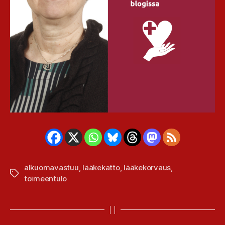
alkuomavastuu
,
lääkekatto
,
lääkekorvaus
,
Avainsanat
toimeentulo